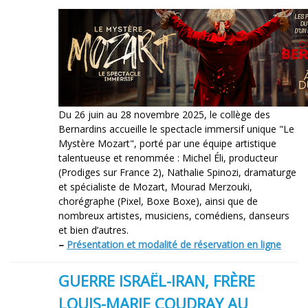
Du 26 juin au 28 novembre 2025, le collège des
Bernardins accueille le spectacle immersif unique "Le
Mystère Mozart", porté par une équipe artistique
talentueuse et renommée : Michel Éli, producteur
(Prodiges sur France 2), Nathalie Spinozi, dramaturge
et spécialiste de Mozart, Mourad Merzouki,
chorégraphe (Pixel, Boxe Boxe), ainsi que de
nombreux artistes, musiciens, comédiens, danseurs
et bien d’autres.
–
Présentation et modalité de réservation en ligne
GUERRE ISRAËL-IRAN, FRÈRE
LOUIS-MARIE COUDRAY AU