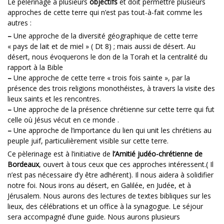
Le pèlerinage a plusieurs
objectifs
et doit permettre plusieurs
approches de cette terre qui n’est pas tout-à-fait comme les
autres :
–
Une approche de la diversité géographique de cette terre
« pays de lait et de miel » ( Dt 8) ; mais aussi de désert. Au
désert, nous évoquerons le don de la Torah et la centralité du
rapport à la Bible
–
Une approche de cette terre « trois fois sainte », par la
présence des trois religions monothéistes, à travers la visite des
lieux saints et les rencontres.
–
Une approche de la présence chrétienne sur cette terre qui fut
celle où Jésus vécut en ce monde .
–
Une approche de l’importance du lien qui unit les chrétiens au
peuple juif, particulièrement visible sur cette terre.
Ce pèlerinage est à l’initiative de
l’Amitié judéo-chrétienne de
Bordeaux
, ouvert à tous ceux que ces approches intéressent.( Il
n’est pas nécessaire d’y être adhérent). Il nous aidera à solidifier
notre foi. Nous irons au désert, en Galilée, en Judée, et à
Jérusalem. Nous aurons des lectures de textes bibliques sur les
lieux, des célébrations et un office à la synagogue. Le séjour
sera accompagné d’une guide. Nous aurons plusieurs