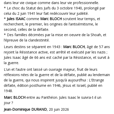
dans leur vie civique comme dans leur vie professionnelle.
* Le choc du Statut des Juifs du 3 octobre 1940, prolongé par
celui du 2 juin 1941 leur fait redécouvrir leur judéité.
*
Jules ISAAC
comme
Marc BLOCH
scrutent leur temps, et
recherchent, le premier, les origines de l’antisémitisme, le
second, celles de la défaite.
* Des familles décimées par la mise en oeuvre de la Shoah, et
l’épreuve de la clandestinité.
Leurs destins se séparent en 1943 :
Marc BLOCH
, âgé de 57 ans
rejoint la Résistance active, est arrêté et exécuté par les nazis ;
Jules Isaac âgé de 66 ans est caché par la Résistance, et survit à
la guerre.
L’un et l’autre ont laissé un ouvrage majeur, fruit de leurs
réflexions nées de la guerre et de la défaite, publié au lendemain
de la guerre, qui nous inspirent jusqu’à aujourd’hui : L’Etrange
défaite, édition posthume en 1946, Jésus et Israël, publié en
1948.
Marc BLOCH
entre au Panthéon. Jules Isaac le suivra-t-il un
jour ?
Jean-Dominique DURAND
, 20 juin 2026