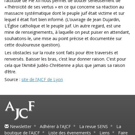
l’attitude de Pie XII nous permet de douter sérieusement de
« l’héroïcité de ses vertus » en ce qui concerne sa réaction au
massacre systématique dont le peuple juif était victime et sur
lequel il était fort bien informé. (L’ouvrage de Jean Dujardin,
L’Église catholique et le peuple juif. Un autre regard, est une
mine de renseignements, à laquelle on peut puiser en attendant,
souhaitons-le, une mise au point précise et documentée sur
cette douloureuse question).
Les obstacles sur la route sont faits pour être traversés et
renversés. Baisser les bras, c’est leur donner raison. C’est pour
cela que l’Amitié Judéo-Chrétienne a plus que jamais sa raison
d’être.
Source :
site de l’AJCF de Lyon
Newsletter
*
Adhérer à l'AJCF
*
La revue SENS
*
La
boutique de l'AJCF
*
Liste des évenements
*
Liens
*
Faire