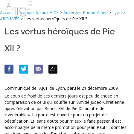
Accueil
>
Groupes locaux AJCF
>
Auvergne Rhône-Alpes
>
Lyon
>
ARCHIVES
> Les vertus héroïques de Pie XII ?
Les vertus héroïques de Pie
XII ?
Communiqué de l’AJCF de Lyon, paru le 21 décembre 2009
Le coup de froid de ces derniers jours est peu de chose en
comparaison de celui qui souffle sur l’Amitié Judéo-Chrétienne
après l’élévation par Benoît XVI de Pie XII au titre de
« vénérable ». La porte est ouverte pour un projet de
béatification. Et, sans doute pour mieux le faire passer, il est
accompagné de la même promotion pour Jean Paul II, dont les
relations avec les Juifs, d’une tout autre nature, sont