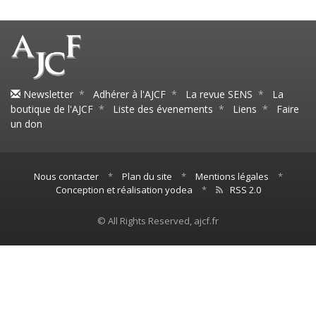
Newsletter
*
Adhérer à l'AJCF
*
La revue SENS
*
La
boutique de l'AJCF
*
Liste des évenements
*
Liens
*
Faire
un don
Nous contacter
*
Plan du site
*
Mentions légales
*
Conception et réalisation yodea
*
RSS 2.0
© All Rights Reserved, ajcf.fr