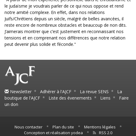
le judaïsme je voudrais parler de ce qui nous oppose et rend
notre amitié complexe. En effet, dans nos relations
Juifs/Chrétiens depuis un siècle, malgré de belles avancées, il
reste encore de nombreux obstacles et beaucoup de non dits.
J’aimerais montrer que c’est justement en reconnaissant nos
tensions et en comprenant nos différences que notre relation
peut devenir plus solide et féconde."
Newsletter
*
Adhérer à l'AJCF
*
La revue SENS
*
La
boutique de l'AJCF
*
Liste des évenements
*
Liens
*
Faire
un don
Nous contacter
*
Plan du site
*
Mentions légales
*
Conception et réalisation yodea
*
RSS 2.0