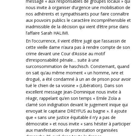
message « aux responsables de groupes locaux » qui
nous invite à organiser d’urgence une mobilisation de
nos adhérents et sympathisants pour faire connaître
aux pouvoirs publics le caractère incompréhensible et
inadmissible de la décision qui vient d’être prise dans
l’affaire Sarah HALIMI.
En l’occurrence, il vient d’être jugé que l’assassin de
cette vieille dame n’aura pas à rendre compte de son
crime devant une Cour d’Assise au motif
d’irresponsabilité pénale… suite à une
surconsommation de haschisch. Consternant, quand
on sait qu’au même moment « un homme, ivre et
drogué, a été condamné à un an de prison pour avoir
tué le chien de sa voisine » (Libération). Dans son
excellent message Jean-Dominique nous invite à
réagir, rappelant qu’en son temps « Emile Zola a
clamé son indignation devant le jugement inique qui
envoyait le capitaine DREYFUS au bagne ». Il ajoute
que « sans une justice équitable il n’y a pas de
démocratie » et nous invite « sans hésiter à participer
aux manifestations de protestation organisées