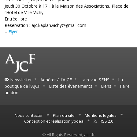
Jeudi 30 Octobre à 17H à la Maison des Associations, Place de
l’Hotel de Ville-Vichy
Entrée libre
Reservation : ajc.kaplan.vichy@gmail.com
–
Flyer
Newsletter
*
Adhérer à l'AJCF
*
La revue SENS
*
La
boutique de l'AJCF
*
Liste des évenements
*
Liens
*
Faire
un don
Nous contacter
*
Plan du site
*
Mentions légales
*
Conception et réalisation yodea
*
RSS 2.0
© All Rights Reserved, ajcf.fr