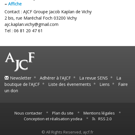
–
Affiche
Contact : AJCF Groupe Jacob Kaplan de Vichy
2 bis, rue Maréchal Foch 03200 Vichy
ajc.kaplan.vichy@gmail.com
Tel : 06 81 20 47 61
Newsletter
*
Adhérer à l'AJCF
*
La revue SENS
*
La
boutique de l'AJCF
*
Liste des évenements
*
Liens
*
Faire
un don
Nous contacter
*
Plan du site
*
Mentions légales
*
Conception et réalisation yodea
*
RSS 2.0
© All Rights Reserved, ajcf.fr