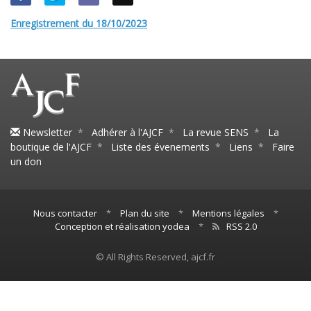
Enregistrement du 18/10/2023
Newsletter
*
Adhérer à l'AJCF
*
La revue SENS
*
La
boutique de l'AJCF
*
Liste des évenements
*
Liens
*
Faire
un don
Nous contacter
*
Plan du site
*
Mentions légales
*
Conception et réalisation yodea
*
RSS 2.0
© All Rights Reserved, ajcf.fr