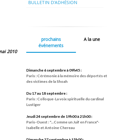
BULLETIN D’ADHÉSION
prochains
A la une
événements
mai 2010
Dimanche 6 septembre à 09h45 :
Paris : Cérémonie à la mémoire des déportés et
des victimes de la Shoah
Du 17 au 18 septembre :
Paris : Colloque-La voix spirituelle du cardinal
Lustiger
Jeudi 24 septembre de 19h00 à 21h00 :
Paris-Ouest : "...Comme un Juif en France"-
Isabelle et Antoine Chereau
Dimanche 27 septembre à 15h00 :