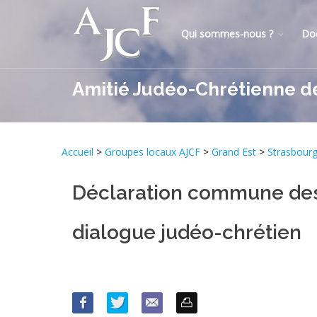
Qui sommes-nous ?
Do
Amitié Judéo-Chrétienne d
Accueil
>
Groupes locaux AJCF
>
Grand Est
>
Strasbour
Déclaration commune des 
dialogue judéo-chrétien