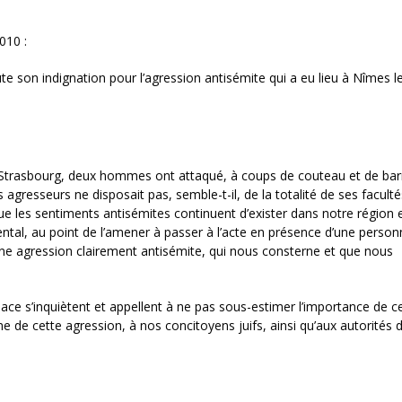
010 :
e son indignation pour l’agression antisémite qui a eu lieu à Nîmes l
de Strasbourg, deux hommes ont attaqué, à coups de couteau et de bar
 agresseurs ne disposait pas, semble-t-il, de la totalité de ses faculté
que les sentiments antisémites continuent d’exister dans notre région et
ntal, au point de l’amener à passer à l’acte en présence d’une person
’une agression clairement antisémite, qui nous consterne et que nous
ace s’inquiètent et appellent à ne pas sous-estimer l’importance de ce 
time de cette agression, à nos concitoyens juifs, ainsi qu’aux autorités 