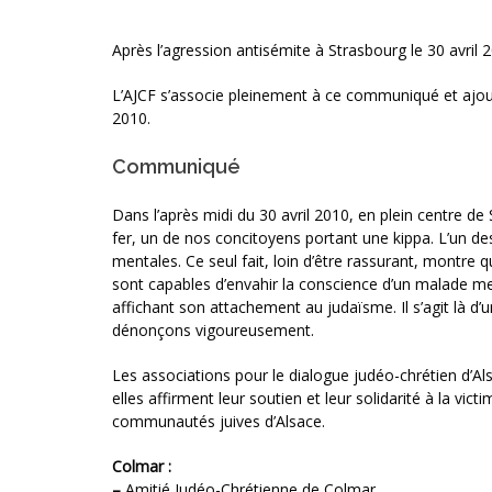
Après l’agression antisémite à Strasbourg le 30 avril 2
L’AJCF s’associe pleinement à ce communiqué et ajout
2010.
Communiqué
Dans l’après midi du 30 avril 2010, en plein centre 
fer, un de nos concitoyens portant une kippa. L’un des
mentales. Ce seul fait, loin d’être rassurant, montre 
sont capables d’envahir la conscience d’un malade me
affichant son attachement au judaïsme. Il s’agit là d
dénonçons vigoureusement.
Les associations pour le dialogue judéo-chrétien d’Als
elles affirment leur soutien et leur solidarité à la vic
communautés juives d’Alsace.
Colmar :
–
Amitié Judéo-Chrétienne de Colmar