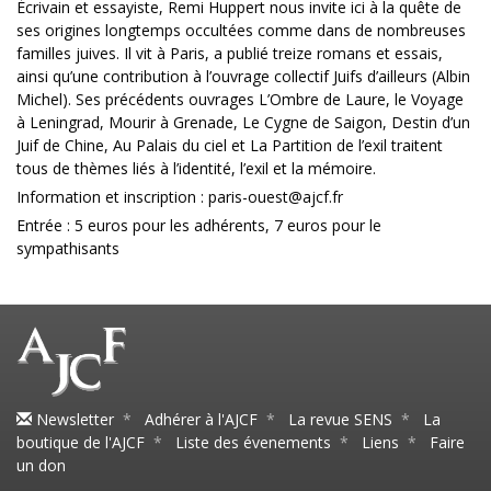
Écrivain et essayiste, Remi Huppert nous invite ici à la quête de
ses origines longtemps occultées comme dans de nombreuses
familles juives. Il vit à Paris, a publié treize romans et essais,
ainsi qu’une contribution à l’ouvrage collectif Juifs d’ailleurs (Albin
Michel). Ses précédents ouvrages L’Ombre de Laure, le Voyage
à Leningrad, Mourir à Grenade, Le Cygne de Saigon, Destin d’un
Juif de Chine, Au Palais du ciel et La Partition de l’exil traitent
tous de thèmes liés à l’identité, l’exil et la mémoire.
Information et inscription : paris-ouest@ajcf.fr
Entrée : 5 euros pour les adhérents, 7 euros pour le
sympathisants
Newsletter
*
Adhérer à l'AJCF
*
La revue SENS
*
La
boutique de l'AJCF
*
Liste des évenements
*
Liens
*
Faire
un don