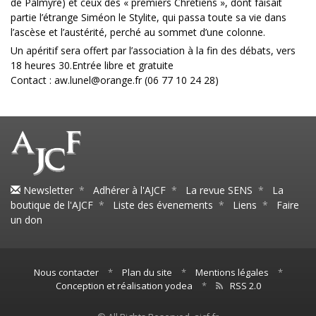
de Palmyre) et ceux des « premiers Chrétiens », dont faisait
partie l’étrange Siméon le Stylite, qui passa toute sa vie dans
l’ascèse et l’austérité, perché au sommet d’une colonne.
Un apéritif sera offert par l’association à la fin des débats, vers
18 heures 30.Entrée libre et gratuite
Contact : aw.lunel@orange.fr (06 77 10 24 28)
Newsletter
*
Adhérer à l'AJCF
*
La revue SENS
*
La
boutique de l'AJCF
*
Liste des évenements
*
Liens
*
Faire
un don
Nous contacter
*
Plan du site
*
Mentions légales
*
Conception et réalisation yodea
*
RSS 2.0