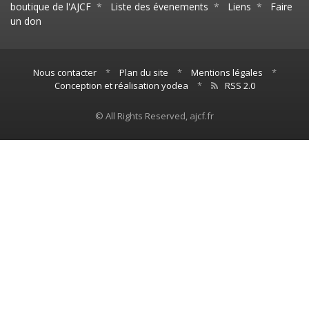
boutique de l'AJCF
*
Liste des évenements
*
Liens
*
Faire
un don
Nous contacter
*
Plan du site
*
Mentions légales
*
Conception et réalisation yodea
*
RSS 2.0
© All Rights Reserved, ajcf.fr