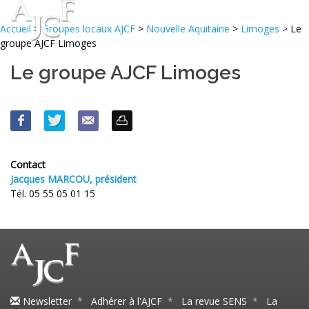
Accueil
>
Groupes locaux AJCF
>
Nouvelle Aquitaine
>
Limoges
> Le
groupe AJCF Limoges
Le groupe AJCF Limoges
Contact
Jacques MARCOU, président
Tél. 05 55 05 01 15
Newsletter
*
Adhérer à l'AJCF
*
La revue SENS
*
La