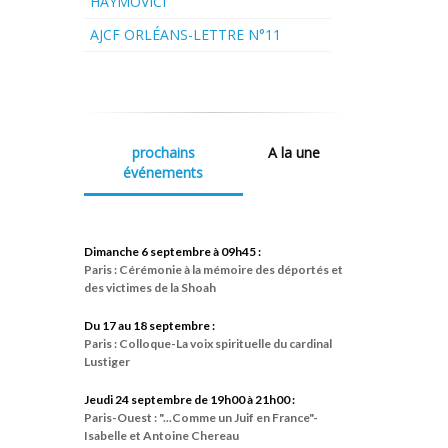
HAYMOVICI
AJCF ORLÉANS-LETTRE N°11
prochains
A la une
événements
Dimanche 6 septembre à 09h45 :
Paris : Cérémonie à la mémoire des déportés et
des victimes de la Shoah
Du 17 au 18 septembre :
Paris : Colloque-La voix spirituelle du cardinal
Lustiger
Jeudi 24 septembre de 19h00 à 21h00 :
Paris-Ouest : "...Comme un Juif en France"-
Isabelle et Antoine Chereau