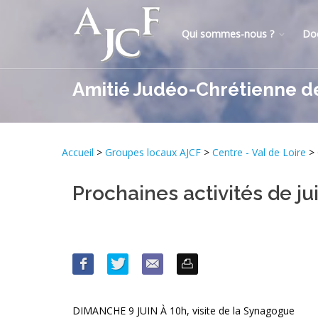
Qui sommes-nous ?
Do
Amitié Judéo-Chrétienne d
Accueil
>
Groupes locaux AJCF
>
Centre - Val de Loire
>
Prochaines activités de ju
DIMANCHE 9 JUIN À 10h, visite de la Synagogue