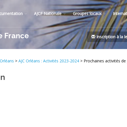
cumentation
AJCF Nationale
Groupes locaux
Interna
e France
Inscription à la l
Orléans
>
AJC Orléans : Activités 2023-2024
> Prochaines activités de 
in