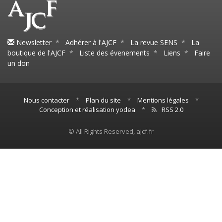
Newsletter
*
Adhérer à l'AJCF
*
La revue SENS
*
La
boutique de l'AJCF
*
Liste des évenements
*
Liens
*
Faire
un don
Nous contacter
*
Plan du site
*
Mentions légales
*
Conception et réalisation yodea
*
RSS 2.0
© All Rights Reserved, ajcf.fr