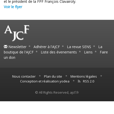
et le président de la FPF François Clavairoly.
Voir le flyer
Newsletter
*
Adhérer à l'AJCF
*
La revue SENS
*
La
boutique de l'AJCF
*
Liste des évenements
*
Liens
*
Faire
un don
Nous contacter
*
Plan du site
*
Mentions légales
*
Conception et réalisation yodea
*
RSS 2.0
© All Rights Reserved, ajcf.fr