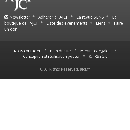
Newsletter
*
Adhérer à l'AJCF
*
La revue SENS
*
La
boutique de l'AJCF
*
Liste des évenements
*
Liens
*
Faire
un don
Nous contacter
*
Plan du site
*
Mentions légales
*
Conception et réalisation yodea
*
RSS 2.0
© All Rights Reserved, ajcf.fr