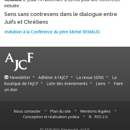
intitulée :
Sens sans contresens dans le dialogue entre
Juifs et Chrétiens
Invitation à la Conférence du père Michel REMAUD
Newsletter
*
Adhérer à l'AJCF
*
La revue SENS
*
La
boutique de l'AJCF
*
Liste des évenements
*
Liens
*
Faire
un don
Nous contacter
*
Plan du site
*
Mentions légales
*
Conception et réalisation yodea
*
RSS 2.0
© All Rights Reserved, ajcf.fr