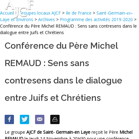
Accueil
>
Groupes locaux AJCF
>
Ile de France
>
Saint-Germain-en-
Laye et Environs
>
Archives
>
Programme des activités 2019-2020
>
Conférence du Père Michel REMAUD : Sens sans contresens dans le
dialogue entre Juifs et Chrétiens
Conférence du Père Michel
REMAUD : Sens sans
contresens dans le dialogue
entre Juifs et Chrétiens
Le groupe
AJCF de Saint- Germain-en Laye
reçoit le Père
Michel
REMAUD
le Jeudi 14 Novembre à 20H30 pour une conférence