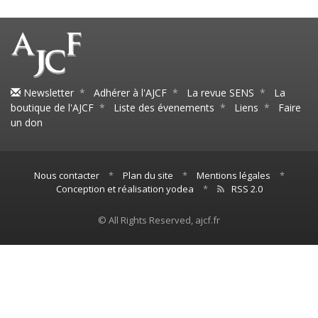
Newsletter
*
Adhérer à l'AJCF
*
La revue SENS
*
La
boutique de l'AJCF
*
Liste des évenements
*
Liens
*
Faire
un don
Nous contacter
*
Plan du site
*
Mentions légales
*
Conception et réalisation yodea
*
RSS 2.0
© All Rights Reserved, ajcf.fr