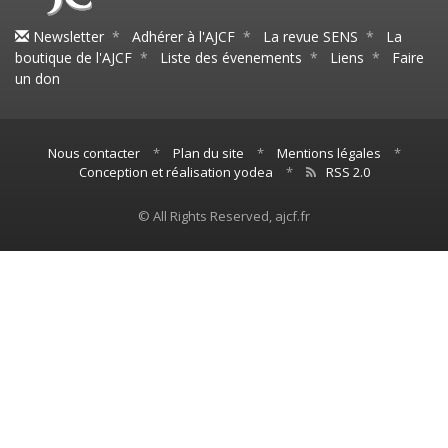
Newsletter
*
Adhérer à l'AJCF
*
La revue SENS
*
La
boutique de l'AJCF
*
Liste des évenements
*
Liens
*
Faire
un don
Nous contacter
*
Plan du site
*
Mentions légales
*
Conception et réalisation yodea
*
RSS 2.0
© All Rights Reserved, ajcf.fr