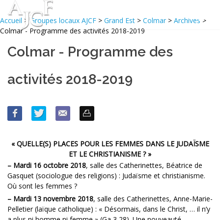
Accueil
>
Groupes locaux AJCF
>
Grand Est
>
Colmar
>
Archives
>
Colmar - Programme des activités 2018-2019
Colmar - Programme des
activités 2018-2019
« QUELLE(S) PLACES POUR LES FEMMES DANS LE JUDAÏSME
ET LE CHRISTIANISME ? »
–
Mardi 16 octobre 2018
, salle des Catherinettes, Béatrice de
Gasquet (sociologue des religions) : Judaïsme et christianisme.
Où sont les femmes ?
–
Mardi 13 novembre 2018
, salle des Catherinettes, Anne-Marie-
Pelletier (laïque catholique) : « Désormais, dans le Christ, … il n’y
a plus ni homme ni femme » (Ga 3,28). Une nouveauté